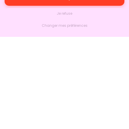
Je refuse
Changer mes préférences
Nextlead
Accueil
À propos
Nous contacter
Suivre sur LinkedIn
Produits
Marketing
Ventes
Bien plus