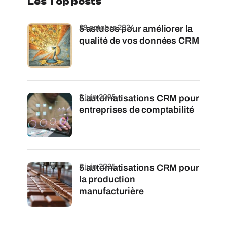
Les Top posts
29 octobre 2024
5 astuces pour améliorer la
qualité de vos données CRM
2 juin 2025
5 automatisations CRM pour
entreprises de comptabilité
3 juin 2025
5 automatisations CRM pour
la production
manufacturière