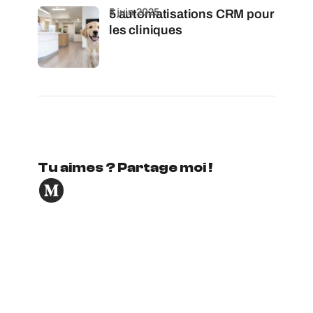
5 juin 2025
5 automatisations CRM pour
les cliniques
Tu aimes ? Partage moi !