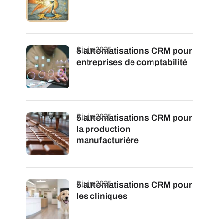
2 juin 2025
5 automatisations CRM pour
entreprises de comptabilité
3 juin 2025
5 automatisations CRM pour
la production
manufacturière
5 juin 2025
5 automatisations CRM pour
les cliniques