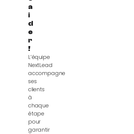
a
i
d
e
r
!
L’équipe
NextLead
accompagne
ses
clients
à
chaque
étape
pour
garantir