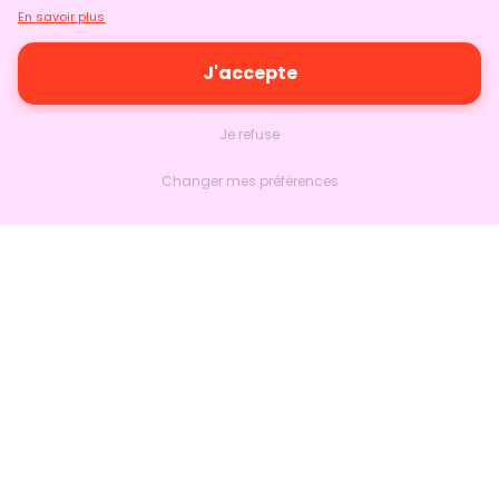
En savoir plus
J'accepte
Je refuse
Changer mes préférences
Nextlead
Accueil
À propos
Nous contacter
Suivre sur LinkedIn
Produits
Marketing