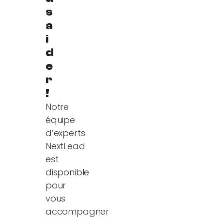
s
a
i
d
e
r
!
Notre
équipe
d’experts
NextLead
est
disponible
pour
vous
accompagner