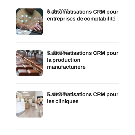
2 juin 2025
5 automatisations CRM pour
entreprises de comptabilité
3 juin 2025
5 automatisations CRM pour
la production
manufacturière
5 juin 2025
5 automatisations CRM pour
les cliniques