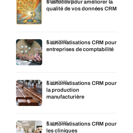
29 octobre 2024
5 astuces pour améliorer la
qualité de vos données CRM
2 juin 2025
5 automatisations CRM pour
entreprises de comptabilité
3 juin 2025
5 automatisations CRM pour
la production
manufacturière
5 juin 2025
5 automatisations CRM pour
les cliniques