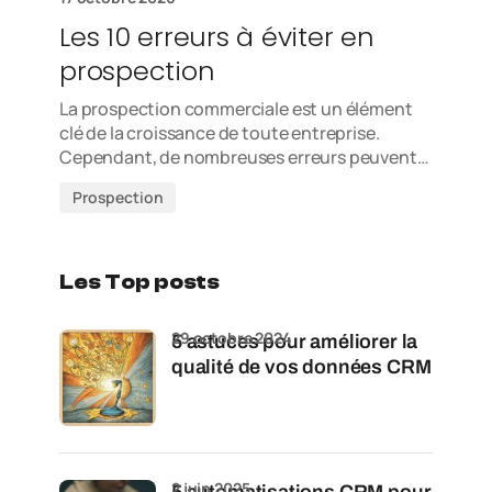
Les 10 erreurs à éviter en
prospection
La prospection commerciale est un élément
clé de la croissance de toute entreprise.
Cependant, de nombreuses erreurs peuvent…
Prospection
Les Top posts
29 octobre 2024
5 astuces pour améliorer la
qualité de vos données CRM
2 juin 2025
5 automatisations CRM pour