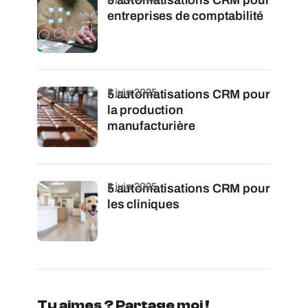
entreprises de comptabilité
3 juin 2025
5 automatisations CRM pour
la production
manufacturière
5 juin 2025
5 automatisations CRM pour
les cliniques
Tu aimes ? Partage moi !