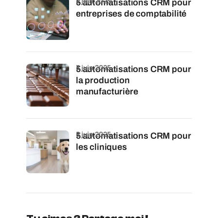
2 juin 2025
5 automatisations CRM pour
entreprises de comptabilité
3 juin 2025
5 automatisations CRM pour
la production
manufacturière
5 juin 2025
5 automatisations CRM pour
les cliniques