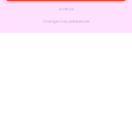
Je refuse
Changer mes préférences
Nextlead
Accueil
À propos
Nous contacter
Suivre sur LinkedIn
Produits
Marketing
Ventes
Bien plus
Intégrations