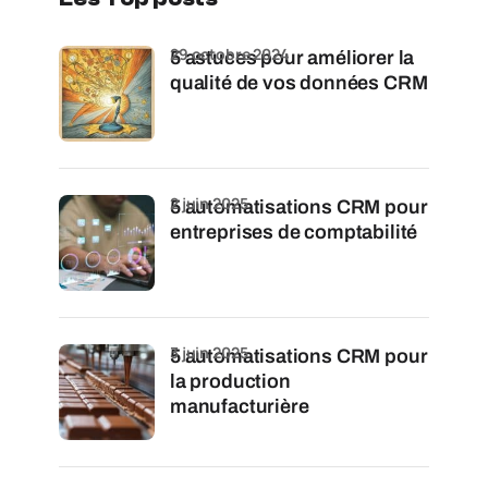
29 octobre 2024
5 astuces pour améliorer la
qualité de vos données CRM
2 juin 2025
5 automatisations CRM pour
entreprises de comptabilité
3 juin 2025
5 automatisations CRM pour
la production
manufacturière