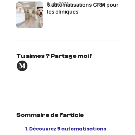
5 juin 2025
5 automatisations CRM pour
les cliniques
Tu aimes ? Partage moi !
Sommaire de l’article
Découvrez 5 automatisations