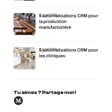
3 juin 2025
5 automatisations CRM pour
la production
manufacturière
5 juin 2025
5 automatisations CRM pour
les cliniques
Tu aimes ? Partage moi !