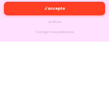
J'accepte
Je refuse
Changer mes préférences
Nextlead
Accueil
À propos
Nous contacter
Suivre sur LinkedIn
Produits
Marketing
Ventes