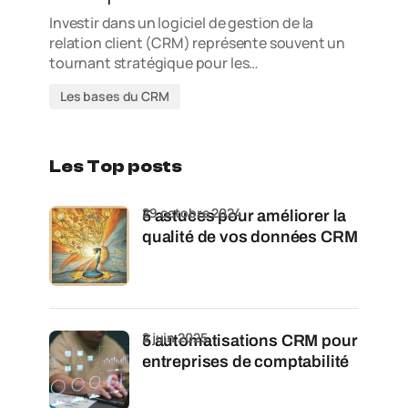
Investir dans un logiciel de gestion de la
relation client (CRM) représente souvent un
tournant stratégique pour les…
Les bases du CRM
Les Top posts
29 octobre 2024
5 astuces pour améliorer la
qualité de vos données CRM
2 juin 2025
5 automatisations CRM pour
entreprises de comptabilité