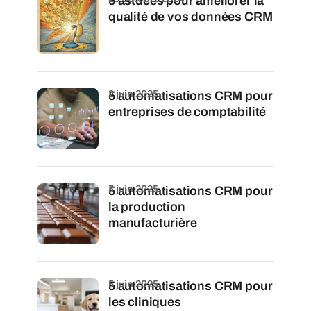
5 astuces pour améliorer la
qualité de vos données CRM
2 juin 2025
5 automatisations CRM pour
entreprises de comptabilité
3 juin 2025
5 automatisations CRM pour
la production
manufacturière
5 juin 2025
5 automatisations CRM pour
les cliniques