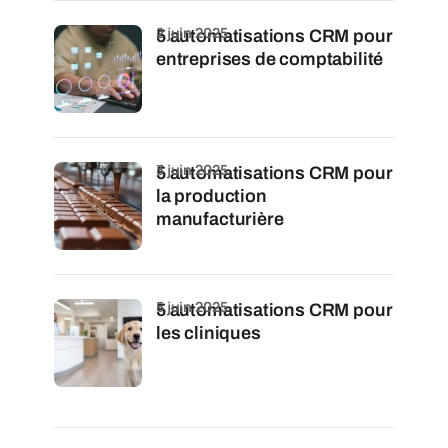
2 juin 2025
5 automatisations CRM pour
entreprises de comptabilité
3 juin 2025
5 automatisations CRM pour
la production
manufacturière
5 juin 2025
5 automatisations CRM pour
les cliniques