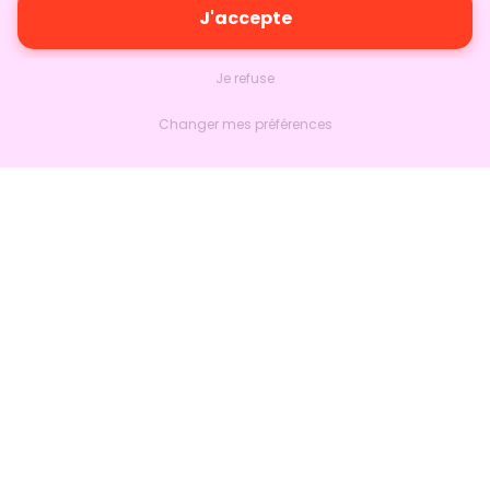
J'accepte
Je refuse
Changer mes préférences
Nextlead
Accueil
À propos
Nous contacter
Suivre sur LinkedIn
Produits
Marketing
Ventes
Bien plus