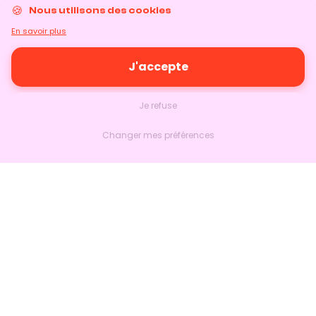
Nous utilisons des cookies
En savoir plus
J'accepte
Je refuse
Changer mes préférences
Nextlead
Accueil
À propos
Nous contacter
Suivre sur LinkedIn
Produits