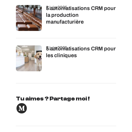
3 juin 2025
5 automatisations CRM pour
la production
manufacturière
5 juin 2025
5 automatisations CRM pour
les cliniques
Tu aimes ? Partage moi !