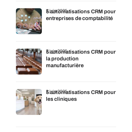
2 juin 2025
5 automatisations CRM pour
entreprises de comptabilité
3 juin 2025
5 automatisations CRM pour
la production
manufacturière
5 juin 2025
5 automatisations CRM pour
les cliniques